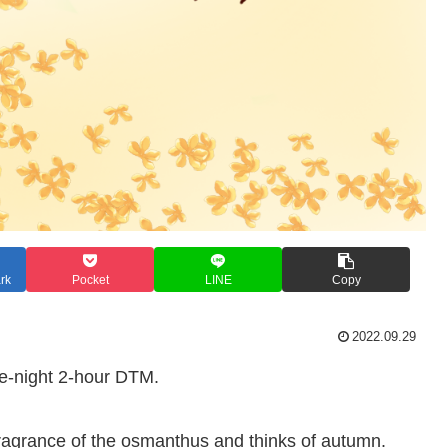
rk
Pocket
LINE
Copy
2022.09.29
late-night 2-hour DTM.
 fragrance of the osmanthus and thinks of autumn.