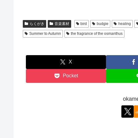
らくがき
音楽素材
bird
budgie
healing
Summer to Autumn
the fragrance of the osmanthus
X
Pocket
okam