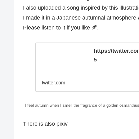
I also uploaded a song inspired by this illustrat
I made it in a Japanese autumnal atmosphere w
Please listen to it if you like 🍂.
https://twitter
5
twitter.com
I feel autumn when I smell the fragrance of a golden osmanthus
There is also pixiv