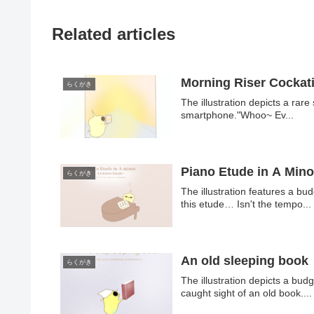
Related articles
Morning Riser Cockati
らくがき
The illustration depicts a rare
smartphone."Whoo~ Ev...
Piano Etude in A Mino
らくがき
The illustration features a b
this etude… Isn't the tempo...
An old sleeping book
らくがき
The illustration depicts a bud
caught sight of an old book....