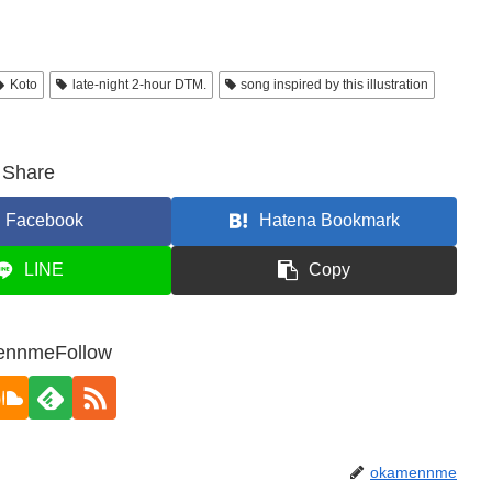
Koto
late-night 2-hour DTM.
song inspired by this illustration
Share
Facebook
Hatena Bookmark
LINE
Copy
ennmeFollow
okamennme