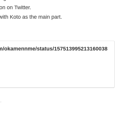
ion on Twitter.
ith Koto as the main part.
.com/okamennme/status/157513995213160038
.