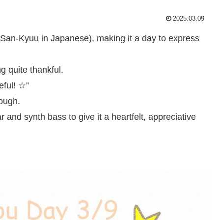
2025.03.09
 San-Kyuu in Japanese), making it a day to express
g quite thankful.
eful! ☆”
hough.
ar and synth bass to give it a heartfelt, appreciative