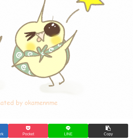
rk
Pocket
LINE
Copy