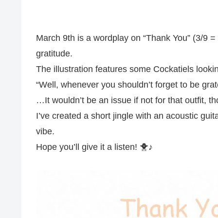
March 9th is a wordplay on “Thank You” (3/9 =
gratitude.
The illustration features some Cockatiels lookin
“Well, whenever you shouldn’t forget to be grat
…It wouldn’t be an issue if not for that outfit, t
I’ve created a short jingle with an acoustic guit
vibe.
Hope you’ll give it a listen! 🐥♪