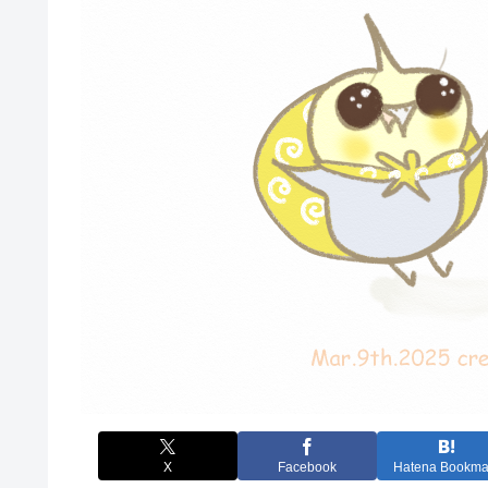
X
Facebook
Hatena Bookma