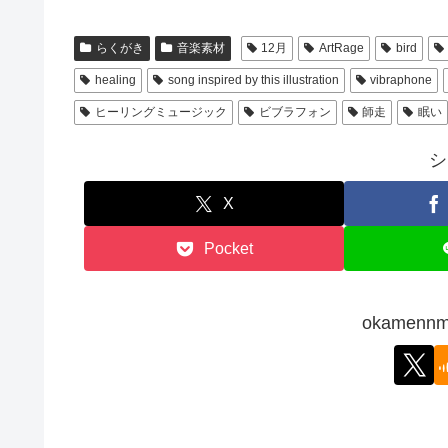
らくがき
音楽素材
12月
ArtRage
bird
healing
song inspired by this illustration
vibraphone
ヒーリングミュージック
ビブラフォン
師走
眠い
シ
X
Pocket
okamen