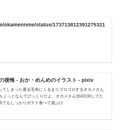
.com/okamennme/status/173713812391275321
の後悔 - おか・めんめのイラスト - pixiv
ってしまった着る毛布にくるまりゴロゴロするオカメさん
ちょっとなんてびっくりだよ…オカメさん350日何してた
時でもしっかりポテト食べて遊ぶけ