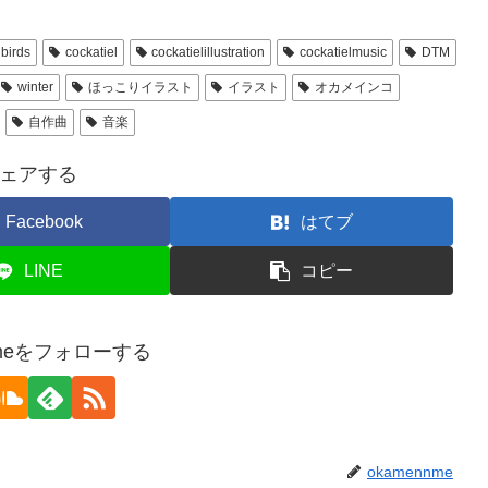
birds
cockatiel
cockatielillustration
cockatielmusic
DTM
winter
ほっこりイラスト
イラスト
オカメインコ
自作曲
音楽
ェアする
Facebook
はてブ
LINE
コピー
nmeをフォローする
okamennme