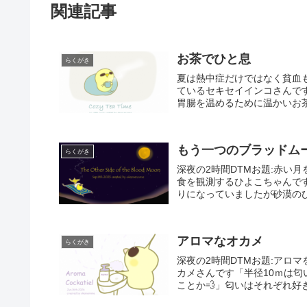
関連記事
お茶でひと息
らくがき
夏は熱中症だけではなく貧血
ているセキセイインコさんで
胃腸を温めるために温かいお茶
もう一つのブラッドム
らくがき
深夜の2時間DTMお題:赤い
食を観測するひよこちゃんで
りになっていましたが砂漠のひ
アロマなオカメ
らくがき
深夜の2時間DTMお題:アロ
カメさんです「半径10ｍは
ことか💨」匂いはそれぞれ好