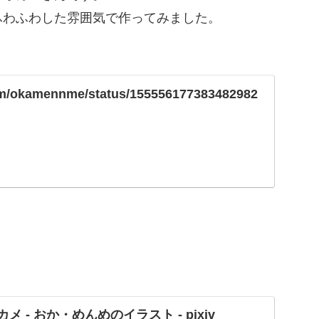
ふわふわした雰囲気で作ってみました。
.com/okamennme/status/155556177383482982
メ - おか・めんめのイラスト - pixiv