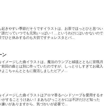
も起きやすい季節だそうですイラストは、お茶でほっとひと息つい
す誰だっていつでも元気いっぱい！…というわけにはいかないので
でひと休みするのも大切ですチェレスタとバ...
ーン
月をイメージした曲イラストは、魔法のランプと絨毯とともに皆既月
す前回の曲とは別に作っていたのですが、しっとりしすぎてお蔵入
よこちゃんとともに復活しましたピアノ...
マをイメージした曲イラストはアロマ香るハンドソープを愛用するオ
匂いがすることうけあい！まあちびっことかには不評だけど知った
き嫌いがありますから、気づかいが必要で...