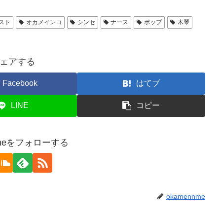
スト
オカメインコ
シンセ
ナース
ポップ
木琴
ェアする
Facebook
はてブ
LINE
コピー
nmeをフォローする
okamennme