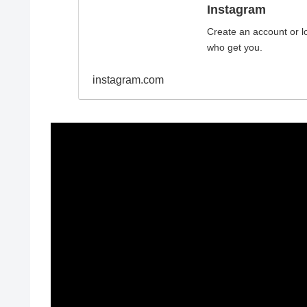
Instagram
Create an account or lo
who get you.
instagram.com