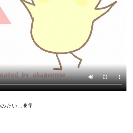
たい…🐥🍭