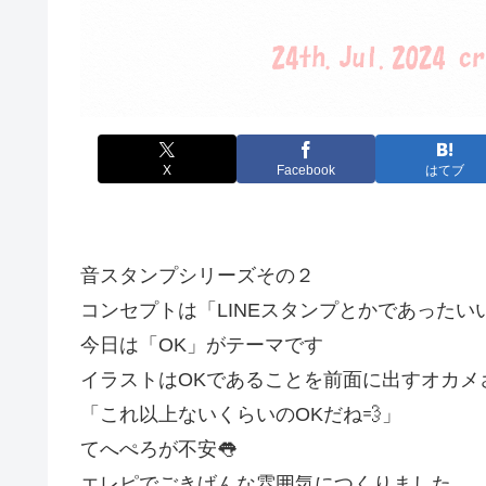
X
Facebook
はてブ
音スタンプシリーズその２
コンセプトは「LINEスタンプとかであったい
今日は「OK」がテーマです
イラストはOKであることを前面に出すオカメ
「これ以上ないくらいのOKだね💨」
てへぺろが不安👅
エレピでごきげんな雰囲気につくりました