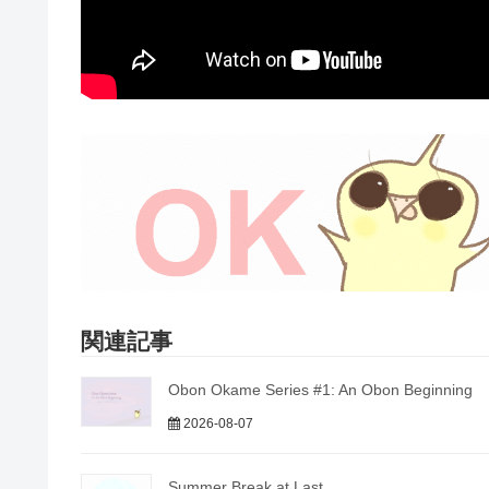
関連記事
Obon Okame Series #1: An Obon Beginning
2026-08-07
Summer Break at Last