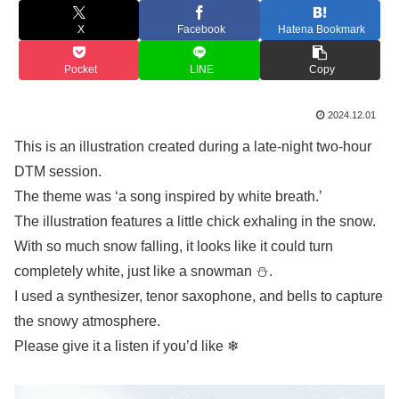
X
Facebook
Hatena Bookmark
Pocket
LINE
Copy
2024.12.01
This is an illustration created during a late-night two-hour
DTM session.
The theme was ‘a song inspired by white breath.’
The illustration features a little chick exhaling in the snow.
With so much snow falling, it looks like it could turn
completely white, just like a snowman ⛄.
I used a synthesizer, tenor saxophone, and bells to capture
the snowy atmosphere.
Please give it a listen if you’d like ❄