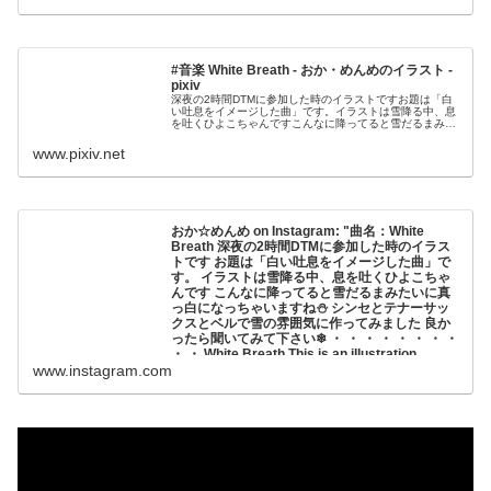
#音楽 White Breath - おか・めんめのイラスト -
pixiv
深夜の2時間DTMに参加した時のイラストですお題は「白
い吐息をイメージした曲」です。イラストは雪降る中、息
を吐くひよこちゃんですこんなに降ってると雪だるまみた
いに真っ白になっちゃいますね⛄シンセとテナ
www.pixiv.net
おか☆めんめ on Instagram: "曲名：White
Breath 深夜の2時間DTMに参加した時のイラス
トです お題は「白い吐息をイメージした曲」で
す。 イラストは雪降る中、息を吐くひよこちゃ
んです こんなに降ってると雪だるまみたいに真
っ白になっちゃいますね⛄ シンセとテナーサッ
クスとベルで雪の雰囲気に作ってみました 良か
ったら聞いてみて下さい❄ ・ ・ ・ ・ ・ ・ ・ ・
・ ・ White Breath This is an illustration
www.instagram.com
created during a late-night two-hour DTM
session. The theme was 'a song inspired by
white breath.' The illustration features a little
chick exhaling in the snow. With so much snow
falling, it looks like it could turn completely
white, just like a snowman ⛄. I used a
synthesizer, tenor saxophone, and bells to
capture the snowy atmosphere. Please give it