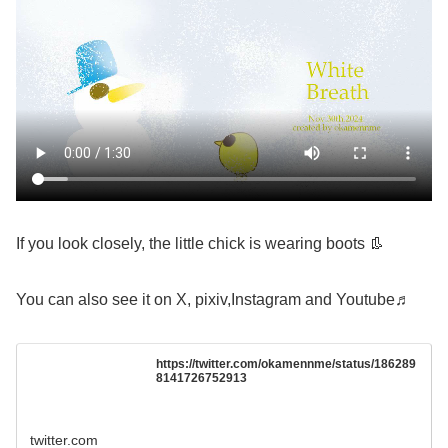
If you look closely, the little chick is wearing boots 👢
You can also see it on X, pixiv,Instagram and Youtube♬
https://twitter.com/okamennme/status/186289
8141726752913
twitter.com