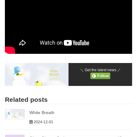
a listen if you'd like ❄ ・ ・ ・ ・ ・ ・ ・ ・ #深
夜の2時間dtm#DTM #ひよこちゃん#雪 #白い
息 #雪のBGM #ArtRage #ほっこりイラスト #
シンセ #テナーサックス #ベル #synth #bell
#tenorsaxphone #音絵本 #littlechick"
7 likes, 0 comments - okamennme on November 30,
2024: "曲名：White Breath 深夜の2時間DTMに参加した時
のイラストです お題は「白い吐息をイメージした曲」で
す。 イラストは...
＼ Get the latest news ／
Related posts
White Breath
2024-12-01