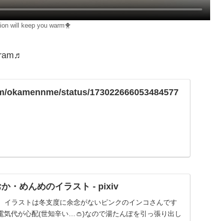
ation will keep you warm🐥
agram♬
.com/okamennme/status/173022666053484577
おか・めんめのイラスト - pixiv
⛄ イラストは冬支度に余念がないピンクのインコさんです
気代が心配(世知辛い…👛)なので湯たんぽを引っ張り出し