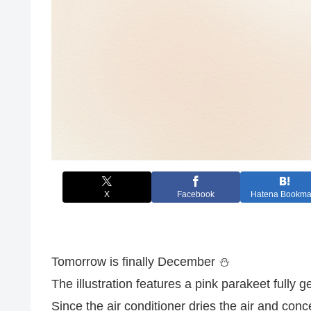
X
Facebook
Hatena Bookma
Tomorrow is finally December ⛄️
The illustration features a pink parakeet fully g
Since the air conditioner dries the air and conce