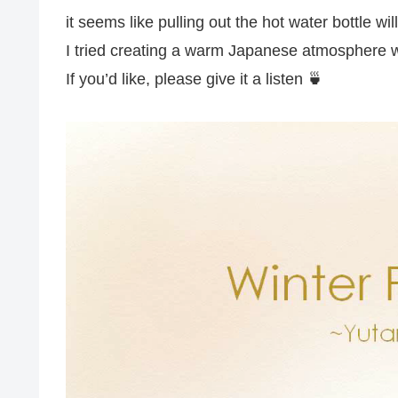
it seems like pulling out the hot water bottle w
I tried creating a warm Japanese atmosphere wi
If you’d like, please give it a listen 🍵