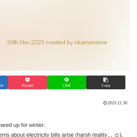
rk
Pocket
LINE
Copy
2023.11.30
eared up for winter.
rns about electricity bills arise (harsh reality… 👛),