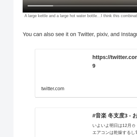
A large kettle and a large hot water bottle…I think this combin
You can also see it on Twitter, pixiv, and Inst
https://twitter
9
twitter.com
#音楽 冬支度3 - 
いよいよ明日は12月
エアコンは乾燥するし電