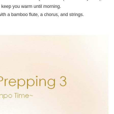
ill keep you warm until morning.
th a bamboo flute, a chorus, and strings.