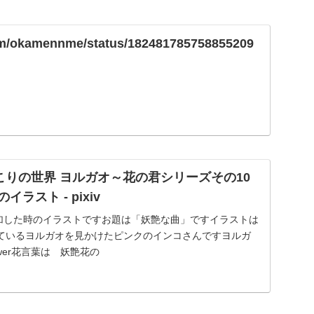
.com/okamennme/status/182481785758855209
こりの世界 ヨルガオ～花の君シリーズその10
イラスト - pixiv
参加した時のイラストですお題は「妖艶な曲」ですイラストは
ているヨルガオを見かけたピンクのインコさんですヨルガ
ower花言葉は 妖艶花の