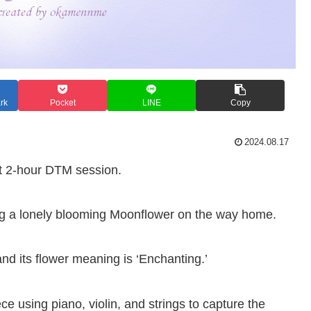
rk
Pocket
LINE
Copy
2024.08.17
ght 2-hour DTM session.
cing a lonely blooming Moonflower on the way home.
d its flower meaning is ‘Enchanting.’
ce using piano, violin, and strings to capture the