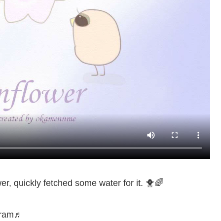
r, quickly fetched some water for it. 🐥🌈
agram♬