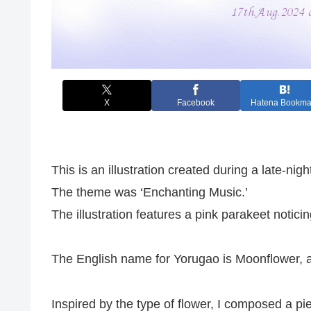
X
Facebook
Hatena Bookma
This is an illustration created during a late-ni
The theme was ‘Enchanting Music.’
The illustration features a pink parakeet noti
The English name for Yorugao is Moonflower, an
Inspired by the type of flower, I composed a pie