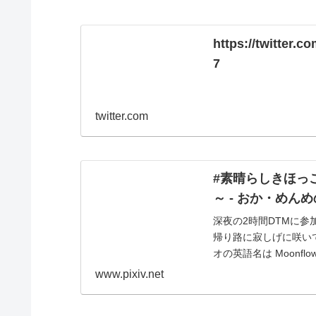
https://twitter
7
twitter.com
#素晴らしきほっ
～ - おか・めんめの
深夜の2時間DTMに
帰り路に寂しげに咲い
オの英語名は Moonfl
www.pixiv.net