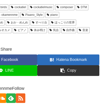
birds
cockatiel
cockatielmusic
composer
DTM
okamennme
Piaano_Style
piano
んめ
おか・めんめ
すべり台
ほっこりの世界
ルオカメ
ピアノ
休み明け
気合
自作曲
音楽
Share
Facebook
Hatena Bookmark
LINE
Copy
ennmeFollow