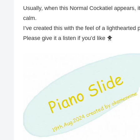
Usually, when this Normal Cockatiel appears, it’
calm.
I’ve created this with the feel of a lighthearted 
Please give it a listen if you’d like 🐥