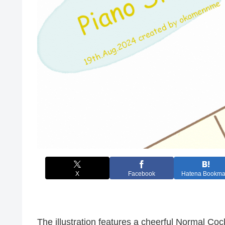
X
Facebook
Hatena Bookma
The illustration features a cheerful Normal Cock