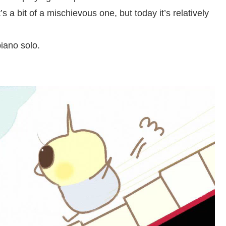
s a bit of a mischievous one, but today it’s relatively
piano solo.