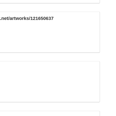
v.net/artworks/121650637