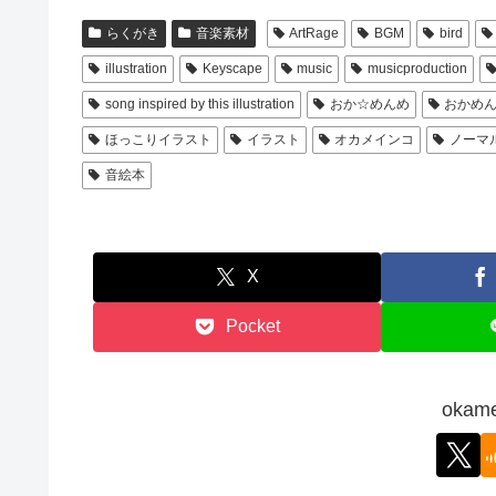
らくがき
音楽素材
ArtRage
BGM
bird
illustration
Keyscape
music
musicproduction
song inspired by this illustration
おか☆めんめ
おかめ
ほっこりイラスト
イラスト
オカメインコ
ノーマ
音絵本
X
Pocket
okam