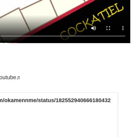
 Youtube♬
.com/okamennme/status/182552940666180432