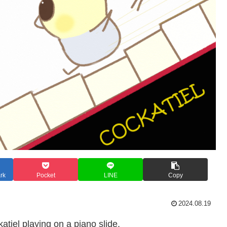
rk
Pocket
LINE
Copy
2024.08.19
atiel playing on a piano slide.