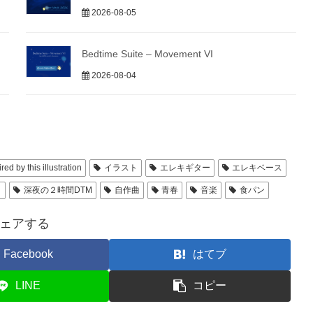
2026-08-05
Bedtime Suite – Movement VI
2026-08-04
red by this illustration
イラスト
エレキギター
エレキベース
ク
深夜の２時間DTM
自作曲
青春
音楽
食パン
ェアする
Facebook
はてブ
LINE
コピー