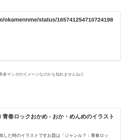
.com/okamennme/status/165741254710724198
青春マンガのイメージなのかも知れませんね🍞
M 青春ロックおかめ - おか・めんめのイラスト
参加した時のイラストですお題は「ジャンル？：青春ロッ