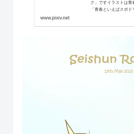
ク」ですイラストは青
「青春といえばスポド
www.pixiv.net