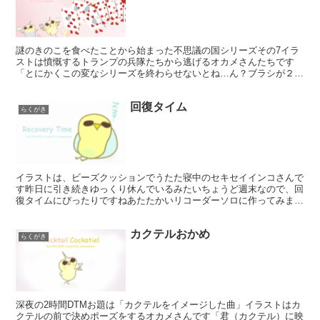
謎のきのこを食べたことから始まった不思議の国シリーズその7イラ
ストは憤慨するトランプの兵隊たちから逃げるオカメさんたちです
「とにかくこの変なシリーズを終わらせないとね…ん？ブラシが２
本？？うわ～！これじゃオカメさん1人で悪さしたみたいになっ...
回復タイム
らくがき
イラストは、ビーズクッションでうたた寝中のセキセイインコさんで
す昨日に引き続きゆっくり休んでいるみたいちょうど週末なので、回
復タイムにぴったりですねあたたかいリコーダーソロに作ってみまし
た良かったら聞いてみて下さい🐥 お布団で寝ないと寒くな...
カクテルおかめ
らくがき
深夜の2時間DTMお題は「カクテルをイメージした曲」イラストはカ
クテルの前で決めポーズをするオカメさんです「君（カクテル）に映