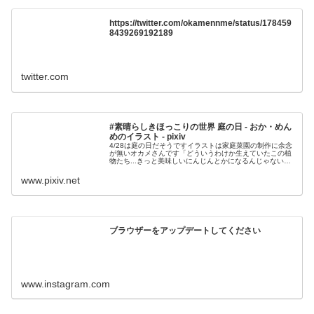
https://twitter.com/okamennme/status/178459
8439269192189
twitter.com
#素晴らしきほっこりの世界 庭の日 - おか・めん
めのイラスト - pixiv
4/28は庭の日だそうですイラストは家庭菜園の制作に余念
が無いオカメさんです「どういうわけか生えていたこの植
物たち...きっと美味しいにんじんとかになるんじゃないか
ね？あっ！オカメさんの想像上のにんじ
www.pixiv.net
ブラウザーをアップデートしてください
www.instagram.com