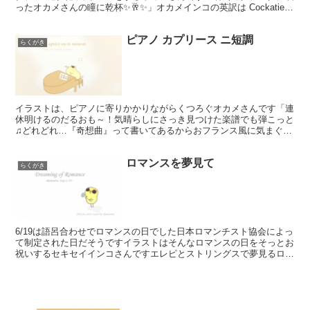
ったオカメさんの瞳に乾杯✨🥂✨」オカメインコの英訳は Cockatiel
カクテルは Cocktail ちょっと混乱...
ピアノ カプリース ニ短調
らくがき
イラストは、ピアノに寄りかかりながらくつろぐオカメさんです「連
休明けるのだるおも～！気晴らしにさっき見つけた楽譜でも弾こっと
♫どれどれ…『奇想曲』って書いてあるからおフランス風に気まぐれ
あふれる感じで弾くに違いないね」このイラストをイメージ...
ロマンスを夢見て
らくがき
6/19は語呂合わせでロマンスの日でした日本ロマンチスト協会によっ
て制定された日だそうですイラストはそんなロマンスの日をそっとお
祝いするセキセイインコさんですエレピとストリングスで夢見るロマ
ンス風に作ってみました良かったら聞いてみてください...