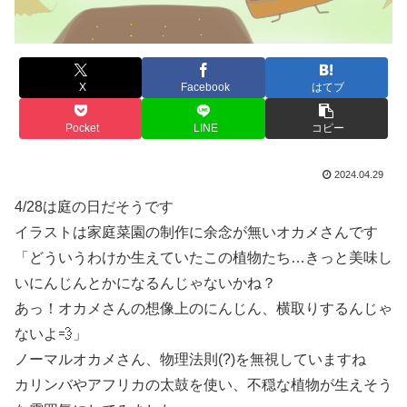
X
Facebook
はてブ
Pocket
LINE
コピー
2024.04.29
4/28は庭の日だそうです
イラストは家庭菜園の制作に余念が無いオカメさんです
「どういうわけか生えていたこの植物たち…きっと美味し
いにんじんとかになるんじゃないかね？
あっ！オカメさんの想像上のにんじん、横取りするんじゃ
ないよ💨」
ノーマルオカメさん、物理法則(?)を無視していますね
カリンバやアフリカの太鼓を使い、不穏な植物が生えそう