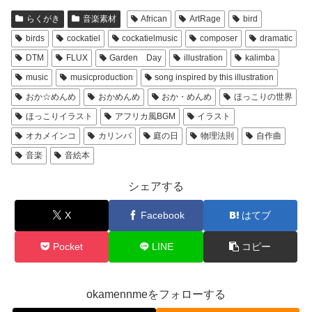
らくがき
音楽素材
African
ArtRage
bird
birds
cockatiel
cockatielmusic
composer
dramatic
DTM
FLUX
Garden Day
illustration
kalimba
music
musicproduction
song inspired by this illustration
おか☆めんめ
おかめんめ
おか・めんめ
ほっこりの世界
ほっこりイラスト
アフリカ風BGM
イラスト
オカメインコ
カリンバ
庭の日
物理法則
自作曲
音楽
音絵本
シェアする
X
Facebook
はてブ
Pocket
LINE
コピー
okamennmeをフォローする