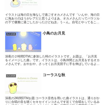
イラストは海の日を海なしで過ごすオカメさんです「いんや、海の日
に海ありのほうがレアだと思うよ💨まあ、オカメさんだってパラソル
の下で優雅に過ごしたかったけどね⛱」う～ん。自宅とやってること
が変わってない気がしますシロフォンとチューバのミニbg...
小鳥のお月見
らくがき
深夜の２時間DTMに参加した時のイラストです。お題は、「お月見
をイメージした曲」です。イラストは、小鳥仲間とお月見をするオカ
メさんです。おやおや、さっそくお月見団子に手を伸ばしているよう
ですね。このイラストをイメージした曲をTwitterで...
コーラスな秋
らくがき
深夜の2時間DTMお題:コーラス音色を用いた曲イラストは、通りがか
りに合唱の音を聴くセキセイインコさんです近くで合唱をしているみ