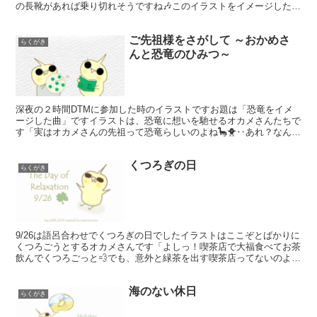
の長靴があれば乗り切れそうですね🎶このイラストをイメージした曲
をTwitterでもアップしていますピアノとバイオリン...
ご先祖様をさがして ～おかめさ
らくがき
んと恐竜のひみつ～
深夜の２時間DTMに参加した時のイラストですお題は「恐竜をイメ
ージした曲」ですイラストは、恐竜に想いを馳せるオカメさんたちで
す「実はオカメさんの先祖って恐竜らしいのよね🦕🐥‥あれ？なんな
のその卵！遊んじゃダメなやつだよ、それ！！」このイラス...
くつろぎの日
らくがき
9/26は語呂合わせでくつろぎの日でしたイラストはここぞとばかりに
くつろごうとするオカメさんです「よしっ！喫茶店で大福食べてお茶
飲んでくつろごっと💨でも、意外と緑茶を出す喫茶店ってないのよね
～🍵」そういう場所は甘味処なのかしら？ハープと波の...
海のない休日
らくがき