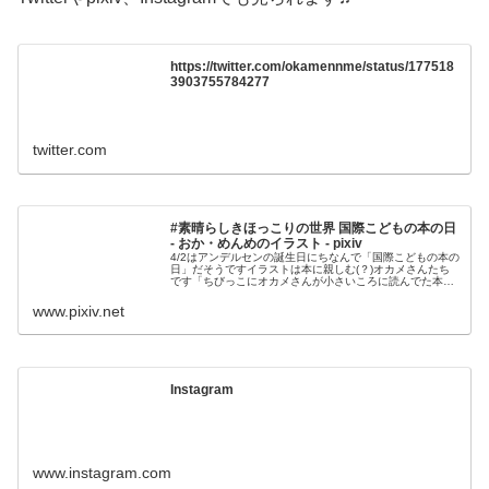
https://twitter.com/okamennme/status/177518
3903755784277
twitter.com
#素晴らしきほっこりの世界 国際こどもの本の日
- おか・めんめのイラスト - pixiv
4/2はアンデルセンの誕生日にちなんで「国際こどもの本の
日」だそうですイラストは本に親しむ(？)オカメさんたち
です「ちびっこにオカメさんが小さいころに読んでた本を
音読してあげようかねむかしむかしあると
www.pixiv.net
Instagram
www.instagram.com