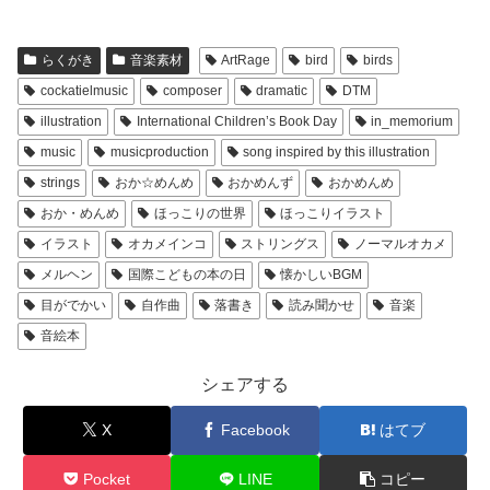
らくがき
音楽素材
ArtRage
bird
birds
cockatielmusic
composer
dramatic
DTM
illustration
International Children’s Book Day
in_memorium
music
musicproduction
song inspired by this illustration
strings
おか☆めんめ
おかめんず
おかめんめ
おか・めんめ
ほっこりの世界
ほっこりイラスト
イラスト
オカメインコ
ストリングス
ノーマルオカメ
メルヘン
国際こどもの本の日
懐かしいBGM
目がでかい
自作曲
落書き
読み聞かせ
音楽
音絵本
シェアする
X
Facebook
はてブ
Pocket
LINE
コピー