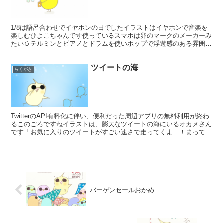
1/8は語呂合わせでイヤホンの日でしたイラストはイヤホンで音楽を
楽しむひよこちゃんです使っているスマホは卵のマークのメーカーみ
たい🥚テルミンとピアノとドラムを使いポップで浮遊感のある雰囲気
に作ってみました良かったら聞いてみてください🐣🎶 長...
ツイートの海
らくがき
TwitterのAPI有料化に伴い、便利だった周辺アプリの無料利用が終わ
るこのごろですねイラストは、膨大なツイートの海にいるオカメさん
です「お気に入りのツイートがすごい速さで走ってくよ…！まって
～！！」このイラストをイメージした曲もTwit...
バーゲンセールおかめ