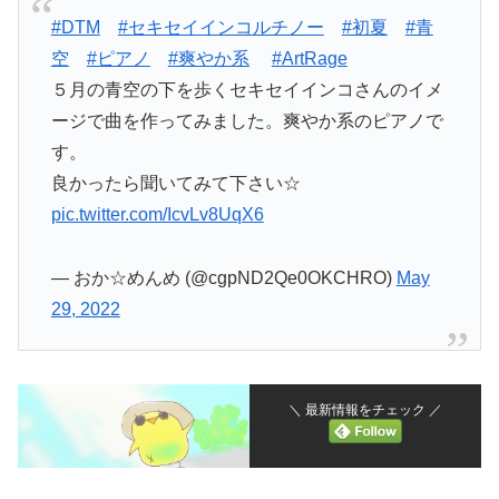
#DTM
#セキセイインコルチノー
#初夏
#青
空
#ピアノ
#爽やか系
#ArtRage
５月の青空の下を歩くセキセイインコさんのイメ
ージで曲を作ってみました。爽やか系のピアノで
す。
良かったら聞いてみて下さい☆
pic.twitter.com/IcvLv8UqX6
— おか☆めんめ (@cgpND2Qe0OKCHRO)
May
29, 2022
＼ 最新情報をチェック ／