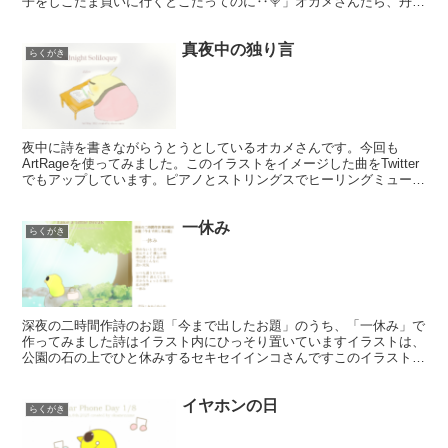
子をしこたま買いに行くとこだってのに‥🍭」オカメさんたら、丹前
のまま外出してますねAbsynth5のカリンバを使って...
真夜中の独り言
らくがき
夜中に詩を書きながらうとうとしているオカメさんです。今回も
ArtRageを使ってみました。このイラストをイメージした曲をTwitter
でもアップしています。ピアノとストリングスでヒーリングミュージ
ック風に作ってみました。良かったら聞いてみて...
一休み
らくがき
深夜の二時間作詩のお題「今まで出したお題」のうち、「一休み」で
作ってみました詩はイラスト内にひっそり置いていますイラストは、
公園の石の上でひと休みするセキセイインコさんですこのイラストを
イメージした曲もTwitterにアップしています。ビブ...
イヤホンの日
らくがき