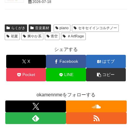
2026-07-18
らくがき
音楽素材
piano
セキセイインコルチノー
初夏
爽やか系
青空
＃ArtRage
シェアする
X
Facebook
はてブ
Pocket
LINE
コピー
okamennmeをフォローする