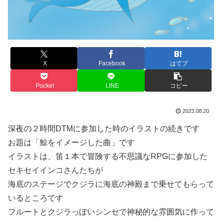
X
Facebook
はてブ
Pocket
LINE
コピー
2023.08.20
深夜の２時間DTMに参加した時のイラストの続きです
お題は「鯨をイメージした曲」です
イラストは、笛１本で冒険する不思議なRPGに参加した
セキセイインコさんたちが
海底のステージでクジラに海底の神殿まで乗せてもらって
いるところです
フルートとクジラっぽいシンセで神秘的な雰囲気に作って