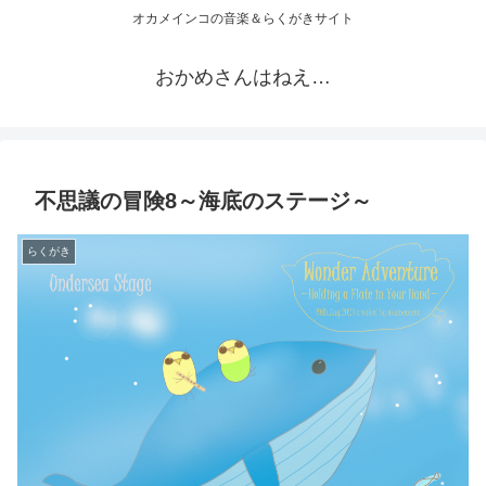
オカメインコの音楽＆らくがきサイト
おかめさんはねえ…
不思議の冒険8～海底のステージ～
らくがき