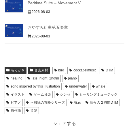
Bedtime Suite – Movement V
2026-08-03
おやすみ組曲第五楽章
2026-08-03
らくがき
音楽素材
bird
cockatielmusic
DTM
healing
late_night_2hdtm
piano
song inspired by this illustration
underwater
whale
イラスト
ゲーム音楽
シンセ
ヒーリングミュージック
ピアノ
不思議の冒険シリーズ
海底
深夜の２時間DTM
自作曲
音楽
シェアする