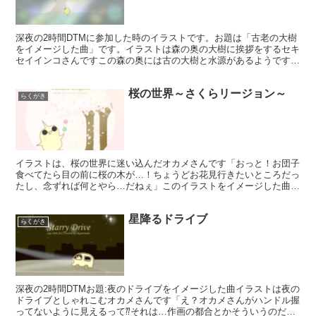
深夜の2時間DTMに参加した時のイラストです。お題は「古老の大樹
をイメージした曲」です。イラストは森の奥の大樹に挨拶をするセキ
セイインコさんですこの森の奥には古の大樹と水源があるようですね
物静かなヒーリングミュージック風にしてみました良かっ...
桜の世界～さくらリージョン～
らくがき
イラストは、桜の世界に迷い込んだオカメさんです「おっと！お団子
食べてたら目の前に桜の木が…！ちょうどお花見行きたいところだっ
たし、念ずれば何とやら…だねぇ」このイラストをイメージした曲も
Twitterにアップしています。ピアノと篠笛で一面桜...
星降るドライブ
らくがき
深夜の2時間DTMお題:夜のドライブをイメージした曲イラストは夜の
ドライブとしゃれこむオカメさんです「え？オカメさんがハンドル握
ってないように見えるって⁇それは…作画の都合とかそういうのだよ