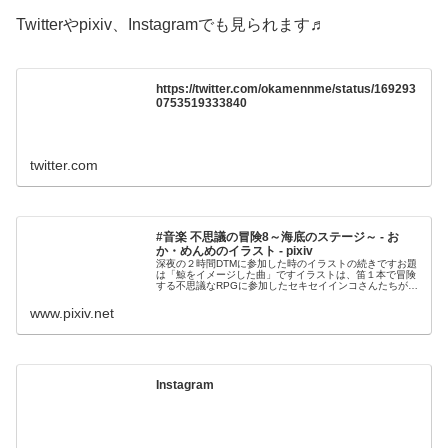
Twitterやpixiv、Instagramでも見られます♬
https://twitter.com/okamennme/status/169293
0753519333840
twitter.com
#音楽 不思議の冒険8～海底のステージ～ - お
か・めんめのイラスト - pixiv
深夜の２時間DTMに参加した時のイラストの続きですお題
は「鯨をイメージした曲」ですイラストは、笛１本で冒険
する不思議なRPGに参加したセキセイインコさんたちが海
底のステージでクジラに海底の神殿まで乗せ
www.pixiv.net
Instagram