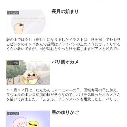
💨」星降る夜のドライブの雰囲気を目指しピアノにバリ...
長月の始まり
らくがき
暦の上では９月（長月）になりましたイラストは、秋を探して外を見
るピンクのインコさんで昼間はフライパンの上のようにびっくりする
くらい暑いですが、日が沈むとやっと秋を感じますピアノと尺八で和
の雰囲気を表現してみましたよかったら、聴いてみてくださ...
パリ風オカメ
らくがき
１１月２２日は、わんわんにゃーにゃ―の日、回転寿司の日に加え、
ラヴェルのボレロ初演の日だそうなので、パリを気取ったオカメさん
を描いてみました。「ふふふ。フランスパンも用意したし、パリっぽ
いバッグも持ったし、どこからみてもパリオカメだよね？」...
星のゆりかご
らくがき