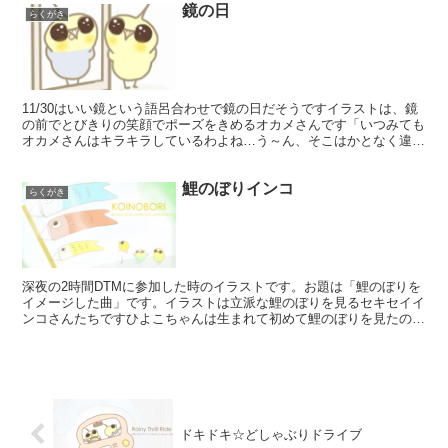
鏡の日
らくがき
11/30はいい鏡という語呂合わせで鏡の日だそうですイラストは、鏡
の前でとびきりの笑顔でポーズをきめるオカメさんです「いつみても
オカメさんはキラキラしているわよね…う～ん、そこはかとなく違和
感。」おやおや、それは本当に鏡なのでしょうか？ハー...
鯉のぼりインコ
らくがき
深夜の2時間DTMに参加した時のイラストです。お題は「鯉のぼりを
イメージした曲」です。イラストは立派な鯉のぼりを見るセキセイイ
ンコさんたちですひよこちゃんは生まれて初めて鯉のぼりを見たので
びっくりしてますどうやらセキセイインコさんが用意して...
ドキドキ☆どしゃぶりドライブ