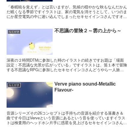
「春眠暁を覚えず」とは言いますが、気候の穏やかな秋もなんだかん
だ眠くなる季節ですイラストは、家の電気を消そうとして、いつのま
にか星空電気の中に迷い込んでしまったセキセイインコさんですオル
ゴールとチェロで、眠たいけれどまだ眠りたくない感じを目...
不思議の冒険２～雲の上から～
らくがき
深夜の２時間DTMに参加した時のイラストの続きですお題は「場面
設定：不思議な光景が広がっている」ですイラストは、笛１本で冒険
する不思議なRPGに参加したセキセイインコさんどうやら一人旅の
セキセイインコさんを案じて雲が次の町まで乗せてくれたよ...
Verve piano sound-Metallic
らくがき
Flavour-
音源シリーズその26コンセプトは手持ちの音源を紹介する落書き＆
曲です今日はVerveという音源にあるという音を使っていますイラス
トは検査用のヘッドホン片手に惑星を見上げるセキセイインコさんで
す聴力検査室から一歩出るとそこは謎の星の上…なんで...