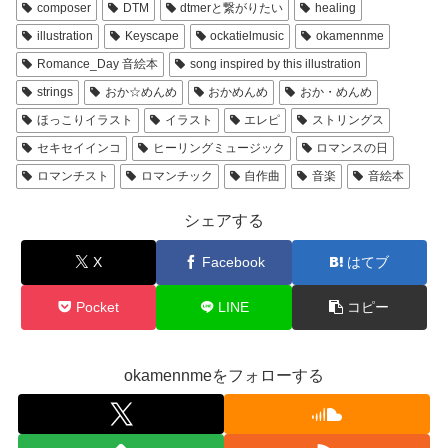
composer
DTM
dtmerと繋がりたい
healing
illustration
Keyscape
ockatielmusic
okamennme
Romance_Day 音絵本
song inspired by this illustration
strings
おか☆めんめ
おかめんめ
おか・めんめ
ほっこりイラスト
イラスト
エレピ
ストリングス
セキセイインコ
ヒーリングミュージック
ロマンスの日
ロマンチスト
ロマンチック
自作曲
音楽
音絵本
シェアする
X
Facebook
はてブ
Pocket
LINE
コピー
okamennmeをフォローする