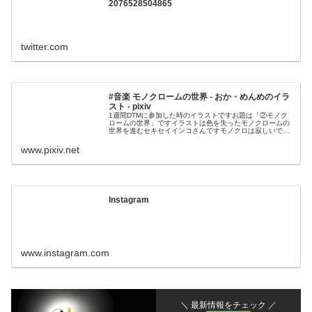
2076528504865
twitter.com
#音楽 モノクロームの世界 - おか・めんめのイラ
スト - pixiv
1週間DTMに参加した時のイラストですお題は「②モノク
ロームの世界」ですイラストは色を失ったモノクロームの
世界を進むセキセイインコさんですモノクロは寂しいです
が、高い絵の具を買えなかった仏の画家アルベ
www.pixiv.net
Instagram
www.instagram.com
＼ 最新情報をチェック ／