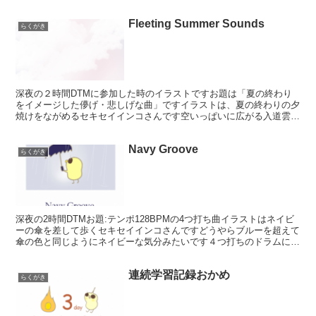
ちびっこは…なんか走ったらちっさくなったわね」この間巨...
Fleeting Summer Sounds
らくがき
深夜の２時間DTMに参加した時のイラストですお題は「夏の終わり
をイメージした儚げ・悲しげな曲」ですイラストは、夏の終わりの夕
焼けをながめるセキセイインコさんです空いっぱいに広がる入道雲が
茜色に染まる夕暮れはまるで夏から秋に塗り替えられている...
Navy Groove
らくがき
深夜の2時間DTMお題:テンポ128BPMの4つ打ち曲イラストはネイビ
ーの傘を差して歩くセキセイインコさんですどうやらブルーを超えて
傘の色と同じようにネイビーな気分みたいです４つ打ちのドラムにピ
アノやシンセを足してメランコリックなヒップホッ...
連続学習記録おかめ
らくがき