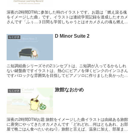
深夜の2時間DTMに参加した時のイラストです。お題は「燃え滾る魂
をイメージした曲」です。イラストは連続学習記録を達成したオカメ
さんです「ふぅ…３日間も学習しちゃうとはオカメさんの魂も燃え滾
ってるに違いないね」物事を継続するコツは燃え滾る決意...
D Minor Suite 2
らくがき
ニ短調組曲シリーズその2コンセプトは、ニ短調が入ってるかもしれ
ない鍵盤曲ですイラストは、熱心にピアノを弾くピンクのインコさん
ですバロックな雰囲気を目指してピアノソロに作りました良かったら
聞いてみて下さい🐥🎹 ピンクのインコさん、いっしょうけ...
旅館なおかめ
らくがき
深夜の2時間DTMお題:旅館をイメージした曲イラストは由緒ある旅館
に唐突にやってきたオカメさんです「どれどれ…何はともあれ、お部
屋で晩ごはん食べたいわね💨」旅館と言えば、温泉に加え、部屋まで
食事を持ってきてくれるシステムは外せませんね三味線...