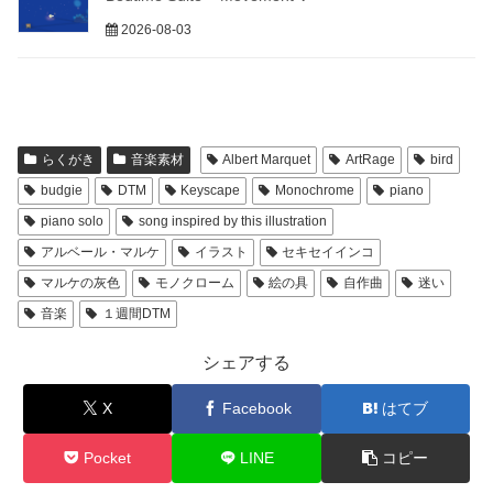
2026-08-03
らくがき
音楽素材
Albert Marquet
ArtRage
bird
budgie
DTM
Keyscape
Monochrome
piano
piano solo
song inspired by this illustration
アルベール・マルケ
イラスト
セキセイインコ
マルケの灰色
モノクローム
絵の具
自作曲
迷い
音楽
１週間DTM
シェアする
X
Facebook
はてブ
Pocket
LINE
コピー