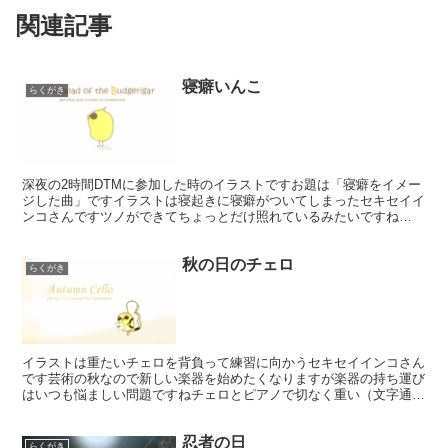
関連記事
寝癖いんこ
らくがき
深夜の2時間DTMに参加した時のイラストですお題は「寝癖をイメー
ジした曲」ですイラストは寝起きに寝癖がついてしまったセキセイイ
ンコさんですツノができてちょっとだけ照れているみたいですね
Pinkilloという笛とピアノで寝起きのぼーっとした雰...
秋の日のチェロ
らくがき
イラストは重たいチェロを背負って練習に向かうセキセイインコさん
です芸術の秋なので新しい楽器を始めたくなりますが楽器の持ち運び
はいつも悩ましい問題ですねチェロとピアノで切なく重い（文字通
り）雰囲気に作りました良かったら聞いてみてください🎻🍂 ...
忍者の日
らくがき