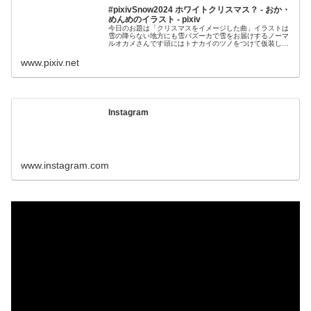
#pixivSnow2024 ホワイトクリスマス？ - おか・
めんめのイラスト - pixiv
今日のお題は「クリスマスをイメージした曲」イラストは
雪の降らない地方にも雪バズーカで雪をお届けするノーマ
ルオカメさんです頭にはトナカイのツノをつけて仮装して
いるようですねスレイベルとアコギといたずらオ
www.pixiv.net
Instagram
www.instagram.com