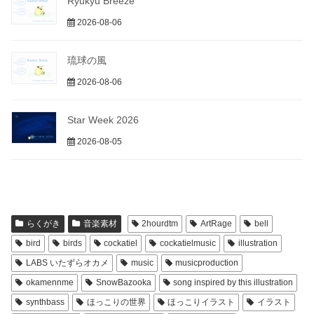
Ryukyu Breeze
2026-08-06
琉球の風
2026-08-06
Star Week 2026
2026-08-05
らくがき
音楽素材
2hourdtm
ArtRage
bell
bird
birds
cockatiel
cockatielmusic
illustration
LABS いたずらオカメ
music
musicproduction
okamennme
SnowBazooka
song inspired by this illustration
synthbass
ほっこりの世界
ほっこりイラスト
イラスト