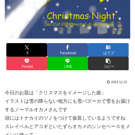
X
Facebook
はてブ
Pocket
LINE
コピー
2024.12.22
今日のお題は「クリスマスをイメージした曲」
イラストは雪の降らない地方にも雪バズーカで雪をお届け
するノーマルオカメさんです
頭にはトナカイのツノをつけて仮装しているようですね
スレイベルとアコギといたずらオカメのシンセベースをメ
インに使って