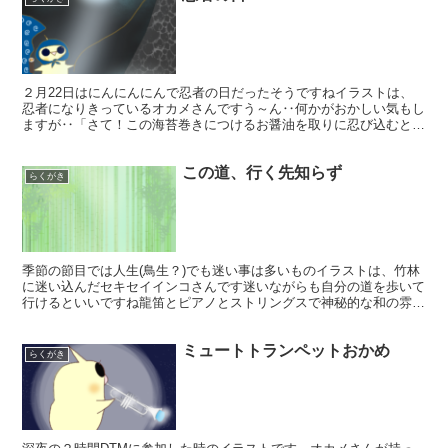
２月22日はにんにんにんで忍者の日だったそうですねイラストは、
忍者になりきっているオカメさんですう～ん‥何かがおかしい気もし
ますが‥「さて！この海苔巻きにつけるお醤油を取りに忍び込むとす
るよ」このイラストをイメージした曲もTwitterにア...
この道、行く先知らず
らくがき
季節の節目では人生(鳥生？)でも迷い事は多いものイラストは、竹林
に迷い込んだセキセイインコさんです迷いながらも自分の道を歩いて
行けるといいですね龍笛とピアノとストリングスで神秘的な和の雰囲
気にしてみました良かったら聞いてみてください🐥 セキ...
ミュートトランペットおかめ
らくがき