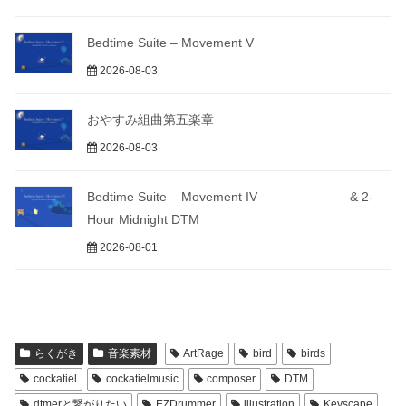
Bedtime Suite – Movement V
2026-08-03
おやすみ組曲第五楽章
2026-08-03
Bedtime Suite – Movement IV & 2-
Hour Midnight DTM
2026-08-01
らくがき
音楽素材
ArtRage
bird
birds
cockatiel
cockatielmusic
composer
DTM
dtmerと繋がりたい
EZDrummer
illustration
Keyscape