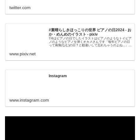
twitter.com
#素晴らしきほっこりの世界 ピアノの日2024 - お
か・めんめのイラスト - pixiv
7/6はピアノの日でしたイラストはピアノのようなトイピア
ノのようなピアノを弾くオカメさんです「毎年ピアノの日
って南無(なむ)の日？と勘違いして忘れちゃうのよね...」力
が抜けたピアノ&ドラムで
www.pixiv.net
Instagram
www.instagram.com