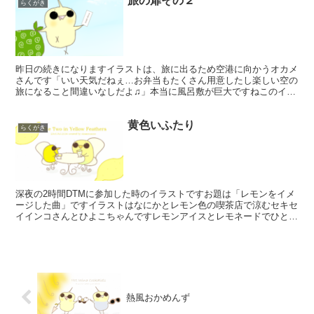
旅の扉その２
らくがき
昨日の続きになりますイラストは、旅に出るため空港に向かうオカメ
さんです「いい天気だねぇ…お弁当もたくさん用意したし楽しい空の
旅になること間違いなしだよ♫」本当に風呂敷が巨大ですねこのイラ
ストをイメージした曲をTwitterでもアップしていま...
黄色いふたり
らくがき
深夜の2時間DTMに参加した時のイラストですお題は「レモンをイメ
ージした曲」ですイラストはなにかとレモン色の喫茶店で涼むセキセ
イインコさんとひよこちゃんですレモンアイスとレモネードでひと息
ついたみたい爽やかなシャンソン風ピアノソロで作ってみ...
熱風おかめんず