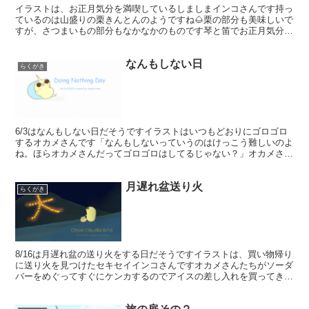
イラストは、お正月気分を満喫しているしましまインコさんです持っ
ているのは山盛りの栗きんとんのようですね🌰栗の部分も美味しいで
すが、さつまいもの部分もなかなかのものです琴と笛でお正月気分に
作ってみました良かったら聞いてみて下さい 正月気分に2...
なんもしない日
らくがき
6/3はなんもしない日だそうですイラストはいつもどおりにゴロゴロ
するオカメさんです「なんもしないっていうのはけっこう難しいのよ
ね。ほらオカメさんだってゴロゴロはしてるじゃない？」オカメさん
はさておき、何もしたくないという気持ちになるのはそれ...
月遅れ盆送り火
らくがき
8/16は月遅れ盆の送り火をする日だそうですイラストは、買い物帰り
に送り火を見つけたセキセイインコさんですオカメさんたちがソーダ
バーをめぐってすぐにケンカするのでアイスの差し入れを買ってきて
くれている途中のようですオルゴールと龍笛で和風の静...