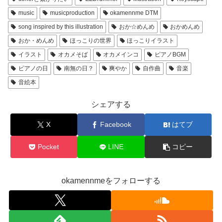
music
musicproduction
okamennme DTM
song inspired by this illustration
おか☆めんめ
おかめんめ
おか・めんめ
ほっこりの世界
ほっこりイラスト
イラスト
オカメそば
オカメインコ
ピアノBGM
ピアノの日
南無の日？
爽やか
自作曲
音楽
音絵本
シェアする
X
Facebook
はてブ
Pocket
LINE
コピー
okamennmeをフォローする