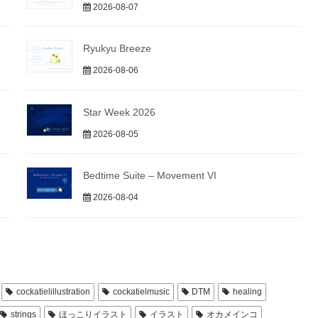
2026-08-07
Ryukyu Breeze
2026-08-06
Star Week 2026
2026-08-05
Bedtime Suite – Movement VI
2026-08-04
cockatielillustration
cockatielmusic
DTM
healing
strings
ほっこりイラスト
イラスト
オカメインコ