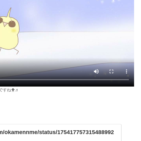
すね🐥♬
.com/okamennme/status/175417757315488992