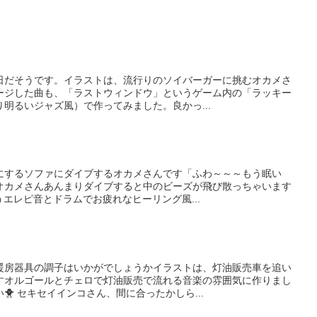
日だそうです。イラストは、流行りのソイバーガーに挑むオカメさ
ージした曲も、「ラストウィンドウ」というゲーム内の「ラッキー
明るいジャズ風）で作ってみました。良かっ...
にするソファにダイブするオカメさんです「ふわ～～～もう眠い
オカメさんあんまりダイブすると中のビーズが飛び散っちゃいます
いうエレピ音とドラムでお疲れなヒーリング風...
暖房器具の調子はいかがでしょうかイラストは、灯油販売車を追い
すオルゴールとチェロで灯油販売で流れる音楽の雰囲気に作りまし
 セキセイインコさん、間に合ったかしら...