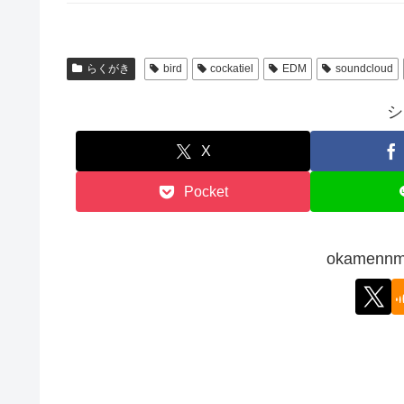
らくがき
bird
cockatiel
EDM
soundcloud
シ
X
Pocket
okamen