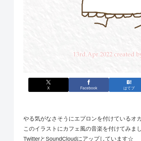
X
Facebook
はてブ
やる気がなさそうにエプロンを付けているオ
このイラストにカフェ風の音楽を付けてみま
TwitterとSoundCloudにアップしています☆