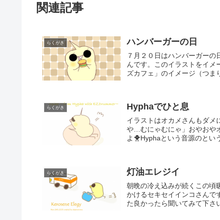
関連記事
ハンバーガーの日
らくがき
７月２０日はハンバーガーの
んです。このイラストをイメ
ズカフェ」のイメージ（つまり
Hyphaでひと息
らくがき
イラストはオカメさんもダメ
や…むにゃむにゃ」おやおや
よ🐥Hyphaという音源のと
灯油エレジイ
らくがき
朝晩の冷え込みが続くこの頃
かけるセキセイインコさんで
た良かったら聞いてみて下さい