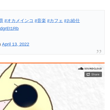
お題
#オカメインコ
#音楽
#カフェ
#お給仕
FodgrEt1Rb
)
April 13, 2022