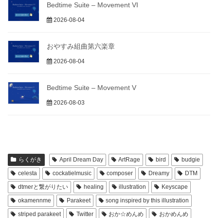
Bedtime Suite – Movement VI
2026-08-04
おやすみ組曲第六楽章
2026-08-04
Bedtime Suite – Movement V
2026-08-03
らくがき
April Dream Day
ArtRage
bird
budgie
celesta
cockatielmusic
composer
Dreamy
DTM
dtmerと繋がりたい
healing
illustration
Keyscape
okamennme
Parakeet
song inspired by this illustration
striped parakeet
Twitter
おか☆めんめ
おかめんめ