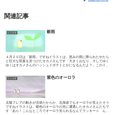
関連記事
穀雨
らくがき
４月２０日は「穀雨」ですねイラストは、恵みの雨に降られたやたら
と巨大な双葉を見つけたオカメさんです「大きくおなり…そしてゆく
ゆくはオカメさんのハッシュドポテトとかになるんだよ？」このイラ
ストをイメージした曲もTwitterにアップしています...
紫色のオーロラ
らくがき
太陽フレアの動きが活発だからか、北海道でもオーロラが見えたそう
ですねイラストは、紫色のオーロラの光に遭遇したオカメさんたちで
す「あら！こんなところでオーロラ見られるなんてラッキー☆ ん？
ちびっこは…なんか走ったらちっさくなったわね」この間巨...