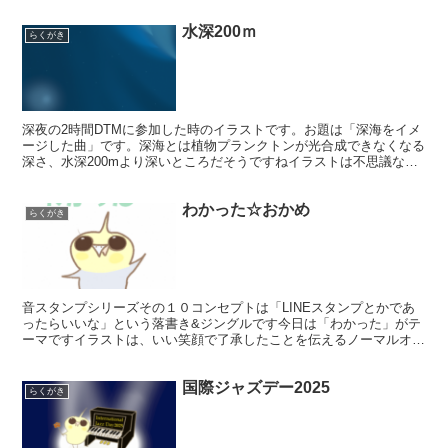
水深200ｍ
らくがき
深夜の2時間DTMに参加した時のイラストです。お題は「深海をイメ
ージした曲」です。深海とは植物プランクトンが光合成できなくなる
深さ、水深200mより深いところだそうですねイラストは不思議な泡
に包まれて深い海の底を見るセキセイインコさんですピ...
わかった☆おかめ
らくがき
音スタンプシリーズその１０コンセプトは「LINEスタンプとかであ
ったらいいな」という落書き&ジングルです今日は「わかった」がテ
ーマですイラストは、いい笑顔で了承したことを伝えるノーマルオカ
メさんですあんまりわかってなさそうです。。リコーダー...
国際ジャズデー2025
らくがき