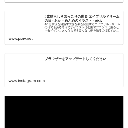
#素晴らしきほっこりの世界 エイプリルドリーム
の日 - おか・めんめのイラスト - pixiv
4/1は実現を目指す大きな夢を発信するエイプリルドリーム
の日でもあるそうですイラストは公園でブランコに乗るセ
キセイインコさんたちですみんなに夢を語るのは恥ずかし
いけれどのびのびしていたころの夢を思い出
www.pixiv.net
ブラウザーをアップデートしてください
www.instagram.com