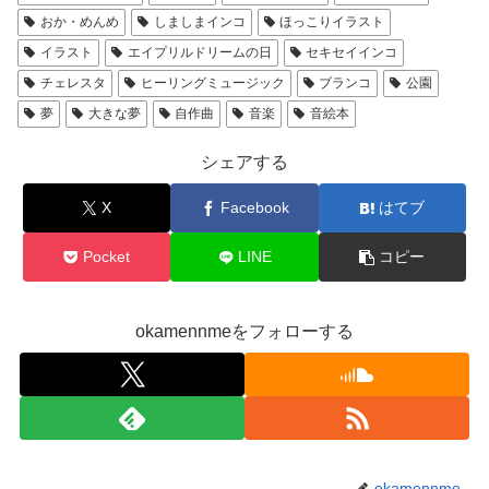
おか・めんめ
しましまインコ
ほっこりイラスト
イラスト
エイプリルドリームの日
セキセイインコ
チェレスタ
ヒーリングミュージック
ブランコ
公園
夢
大きな夢
自作曲
音楽
音絵本
シェアする
X
Facebook
はてブ
Pocket
LINE
コピー
okamennmeをフォローする
okamennme