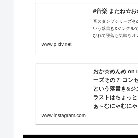
#音楽 またね☆おか
音スタンプシリーズそ
いう落書き&ジングル
びれて寝落ち気味なオ
www.pixiv.net
おか☆めんめ on 
ーズその７ コン
という落書き&ジ
ラストはちょっと
ぁ～むにゃむにゃ
いけど、眠気には
www.instagram.com
つくりました🐥 
・ ・ ・ See You L