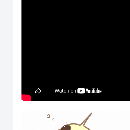
The concept is 'I
stamp,' featuring
you later.' The il
cockatiel. 'Yaaawn
might want to kee
created a weary 
give it a liste
#DTM #音スタンプシ
#エレピ #e.pia
ラスト #音スタ
https://www.oka
8 likes, 0 comment
プシリーズその７ コン
き&ジングルです 今日は