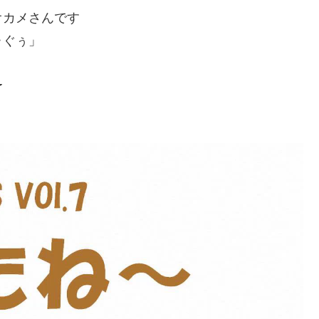
オカメさんです
‥ぐぅ」
