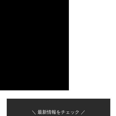
t would be nice to have this as a LINE
 doodles and jingles. Today's theme is 'See
lustration shows a slightly tired and sleepy
... see you later... good night... zzz' You
p playing, but sleepiness always wins. I
atmosphere with an electric piano🐥 Please
n if you'd like. ・ ・ ・ ・ ・ ・ ・ ・ ・ ・ ・ ・
リーズ #Keyscape #Sound Stamp Series
no #またね #オカメインコ#ArtRage#ほっこりイ
ンプシリーズ#音絵本
me3.com/"
s - okamennme on August 1, 2024: "またね☆おかめ 音スタン
セプトは「LINEスタンプとかであったいいな」という落書
「またね」...
＼ 最新情報をチェック ／