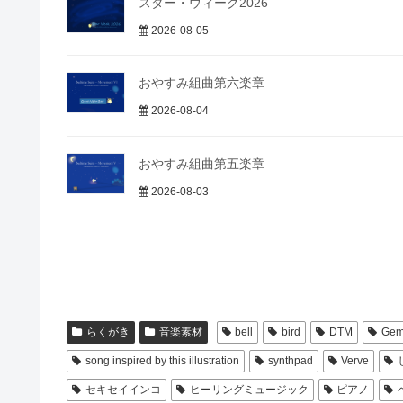
スター・ウィーク2026
2026-08-05
おやすみ組曲第六楽章
2026-08-04
おやすみ組曲第五楽章
2026-08-03
らくがき
音楽素材
bell
bird
DTM
Gem
song inspired by this illustration
synthpad
Verve
セキセイインコ
ヒーリングミュージック
ピアノ