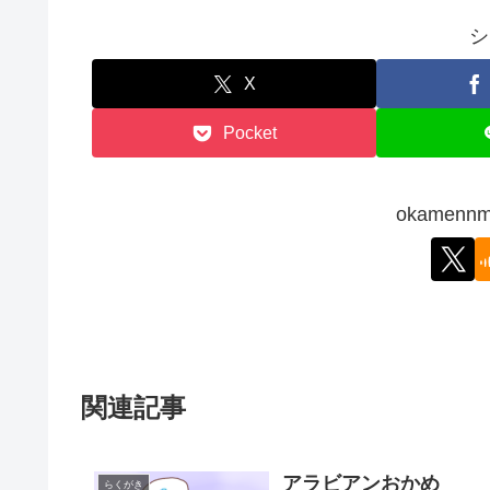
シ
X
Pocket
okamen
関連記事
アラビアンおかめ
らくがき