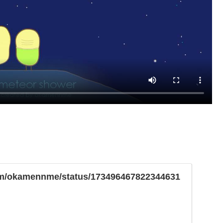
.com/okamennme/status/173496467822344631