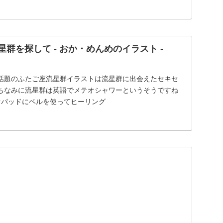
星群を探して - おか・めんめのイラスト -
話題のふたご座流星群イラストは流星群に出会えたセキセ
ちなみに流星群は英語でメテオシャワーというそうですね
ンセパッドにベルを使ってヒーリング