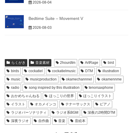
2026-08-04
Bedtime Suite – Movement V
2026-08-03
らくがき
音楽素材
2hourdtm
ArtRage
bird
birds
cockatiel
cockatielmusic
DTM
illustration
music
musicproduction
okamechannnel
okamennme
radio
song inspired by this illustration
tenorsaxphone
おかめちゃんねる
ほっこりの世界
ほっこりイラスト
イラスト
オカメインコ
テナーサックス
ピアノ
ラジオパーソナリティ
ラジオ系BGM
深夜の2時間DTM
深夜ラジオ
自作曲
音楽
音絵本