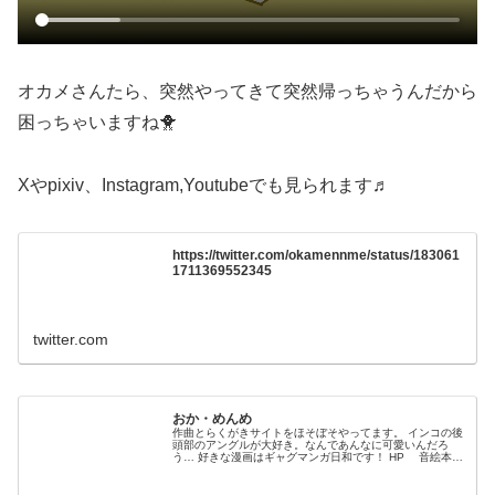
オカメさんたら、突然やってきて突然帰っちゃうんだから
困っちゃいますね🐥
Xやpixiv、Instagram,Youtubeでも見られます♬
https://twitter.com/okamennme/status/183061
1711369552345
twitter.com
おか・めんめ
作曲とらくがきサイトをほそぼそやってます。 インコの後
頭部のアングルが大好き。なんであんなに可愛いんだろ
う… 好きな漫画はギャグマンガ日和です！ HP 音絵本は
こちらからどうぞ …