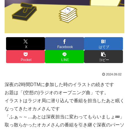
X
Facebook
はてブ
Pocket
LINE
コピー
2024.09.02
深夜の2時間DTMに参加した時のイラストの続きです
お題は「(空想の)ラジオのオープニング曲」です。
イラストはラジオ局に潜り込んで番組を担当したあと眠く
なってきたオカメさんです
「ふぁ～～…あとは深夜担当に変わってもらいましょ💤」
取っ散らかったオカメさんの番組を引き継ぐ深夜のパーソ