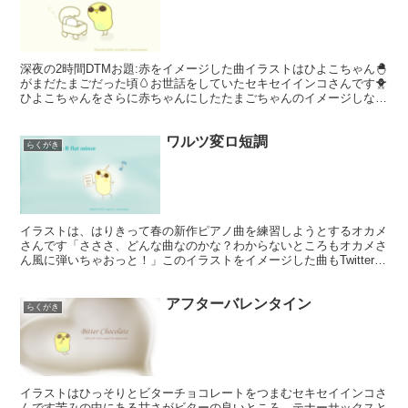
深夜の2時間DTMお題:赤をイメージした曲イラストはひよこちゃん🐣
がまだたまごだった頃🥚お世話をしていたセキセイインコさんです🐥
ひよこちゃんをさらに赤ちゃんにしたたまごちゃんのイメージしなが
らオルゴールソロで作りました良かったら聞いてみて下...
ワルツ変ロ短調
らくがき
イラストは、はりきって春の新作ピアノ曲を練習しようとするオカメ
さんです「さささ、どんな曲なのかな？わからないところもオカメさ
ん風に弾いちゃおっと！」このイラストをイメージした曲もTwitterに
アップしています。ピアノソロでワルツ風に作って...
アフターバレンタイン
らくがき
イラストはひっそりとビターチョコレートをつまむセキセイインコさ
んです苦みの中にある甘さがビターの良いところ…テナーサックスと