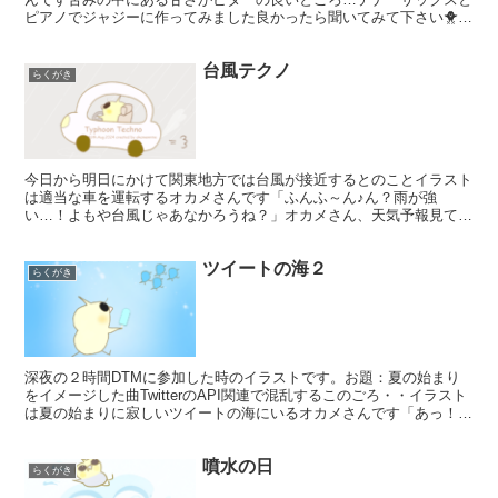
ピアノでジャジーに作ってみました良かったら聞いてみて下さい🐥🍫
チョコレートは色々ありますが、すっきりした味わいのス...
台風テクノ
らくがき
今日から明日にかけて関東地方では台風が接近するとのことイラスト
は適当な車を運転するオカメさんです「ふんふ～ん♪ん？雨が強
い…！よもや台風じゃあなかろうね？」オカメさん、天気予報見てな
かったの？？ピアノとドラムキットと大雨の中録音した雨音でテ...
ツイートの海２
らくがき
深夜の２時間DTMに参加した時のイラストです。お題：夏の始まり
をイメージした曲TwitterのAPI関連で混乱するこのごろ・・イラスト
は夏の始まりに寂しいツイートの海にいるオカメさんです「あっ！オ
カメさんがソーダバー食べてる間にツイートたち...
噴水の日
らくがき